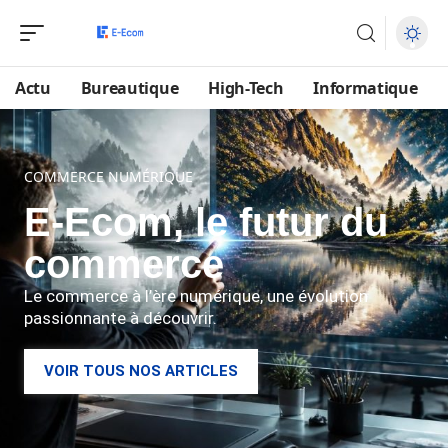
Actu
Bureautique
High-Tech
Informatique
COMMERCE NUMÉRIQUE
E-Ecom, le futur du
commerce
Le commerce à l’ère numérique, une évolution
passionnante à découvrir.
VOIR TOUS NOS ARTICLES