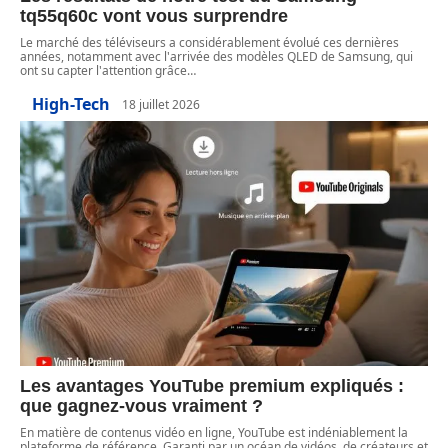
tq55q60c vont vous surprendre
Le marché des téléviseurs a considérablement évolué ces dernières
années, notamment avec l'arrivée des modèles QLED de Samsung, qui
ont su capter l'attention grâce
…
High-Tech
18 juillet 2026
Les avantages YouTube premium expliqués :
que gagnez-vous vraiment ?
En matière de contenus vidéo en ligne, YouTube est indéniablement la
plateforme de référence. Garanti par un océan de vidéos, de créateurs et