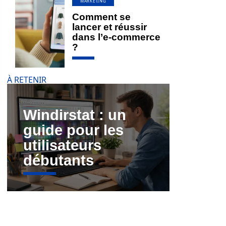
MARKETING
Comment se
lancer et réussir
dans l’e-commerce
?
À RETENIR
Windirstat : un
guide pour les
utilisateurs
débutants