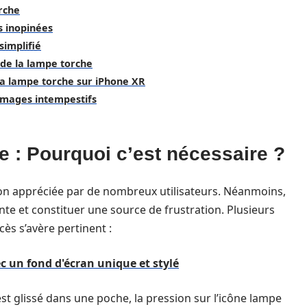
rche
s inopinées
simplifié
 de la lampe torche
 la lampe torche sur iPhone XR
umages intempestifs
e : Pourquoi c’est nécessaire ?
ion appréciée par de nombreux utilisateurs. Néanmoins,
nte et constituer une source de frustration. Plusieurs
ès s’avère pertinent :
c un fond d'écran unique et stylé
est glissé dans une poche, la pression sur l’icône lampe