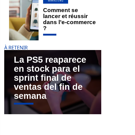
MARKETING
Comment se
lancer et réussir
dans l’e-commerce
?
À RETENIR
La PS5 reaparece
en stock para el
sprint final de
ventas del fin de
semana