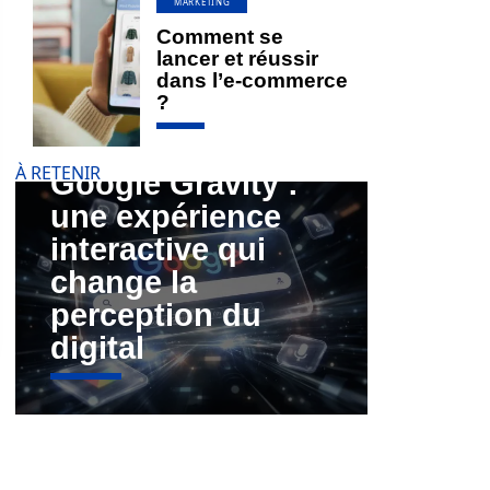
MARKETING
Comment se
lancer et réussir
dans l’e-commerce
?
À RETENIR
Google Gravity :
une expérience
interactive qui
change la
perception du
digital