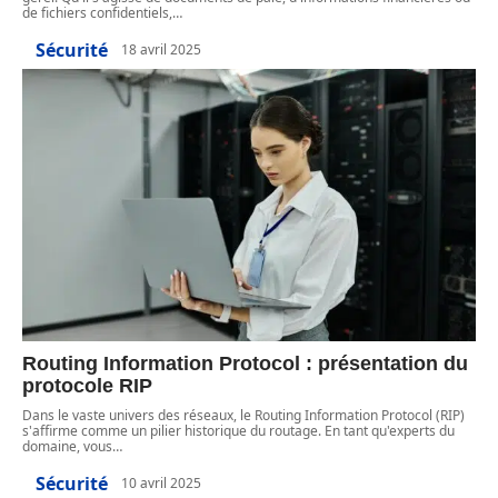
de fichiers confidentiels,
…
Sécurité
18 avril 2025
Routing Information Protocol : présentation du
protocole RIP
Dans le vaste univers des réseaux, le Routing Information Protocol (RIP)
s'affirme comme un pilier historique du routage. En tant qu'experts du
domaine, vous
…
Sécurité
10 avril 2025