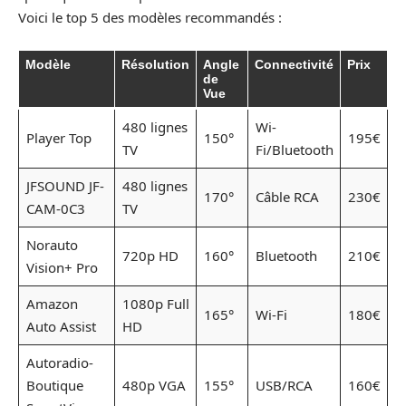
Voici le top 5 des modèles recommandés :
Modèle
Résolution
Angle
Connectivité
Prix
de
Vue
480 lignes
Wi-
Player Top
150°
195€
TV
Fi/Bluetooth
JFSOUND JF-
480 lignes
170°
Câble RCA
230€
CAM-0C3
TV
Norauto
720p HD
160°
Bluetooth
210€
Vision+ Pro
Amazon
1080p Full
165°
Wi-Fi
180€
Auto Assist
HD
Autoradio-
Boutique
480p VGA
155°
USB/RCA
160€